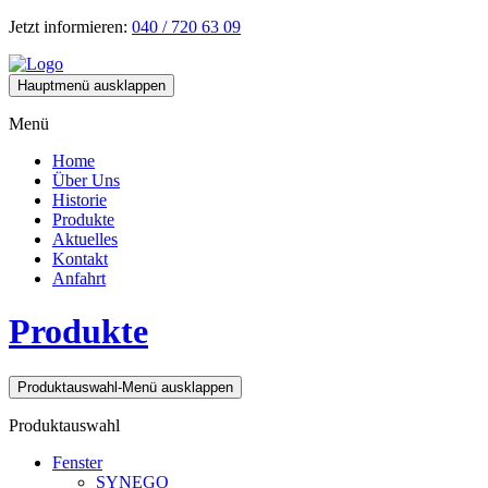
Jetzt informieren:
040 / 720 63 09
Hauptmenü ausklappen
Menü
Home
Über Uns
Historie
Produkte
Aktuelles
Kontakt
Anfahrt
Produkte
Produktauswahl-Menü ausklappen
Produktauswahl
Fenster
SYNEGO