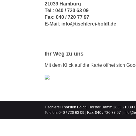
21039 Hamburg
Tel.:
040 / 720 63 09
Fax: 040 / 720 77 97
E-Mail:
info@tischlerei-boldt.de
Ihr Weg zu uns
Mit dem Klick auf die Karte öffnet sich G
Tischlerei Thorsten Boldt | Horster Damm 283 | 21039
Telefon:
040 / 720 63 09
| Fax: 040 / 720 77 97 |
info@ti